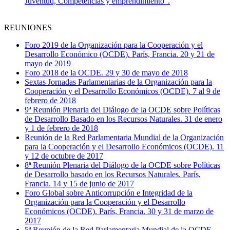
Juventud, Competencias y emprendimiento".
REUNIONES
Foro 2019 de la Organización para la Cooperación y el
Desarrollo Económico (OCDE). París, Francia. 20 y 21 de
mayo de 2019
Foro 2018 de la OCDE. 29 y 30 de mayo de 2018
Sextas Jornadas Parlamentarias de la Organización para la
Cooperación y el Desarrollo Económicos (OCDE). 7 al 9 de
febrero de 2018
9ª Reunión Plenaria del Diálogo de la OCDE sobre Políticas
de Desarrollo Basado en los Recursos Naturales. 31 de enero
y 1 de febrero de 2018
Reunión de la Red Parlamentaria Mundial de la Organización
para la Cooperación y el Desarrollo Económicos (OCDE). 11
y 12 de octubre de 2017
8ª Reunión Plenaria del Diálogo de la OCDE sobre Políticas
de Desarrollo basado en los Recursos Naturales. París,
Francia. 14 y 15 de junio de 2017
Foro Global sobre Anticorrupción e Integridad de la
Organización para la Cooperación y el Desarrollo
Económicos (OCDE). París, Francia. 30 y 31 de marzo de
2017
5ª Reunión de la Red Parlamentaria Mundial de la OCDE.